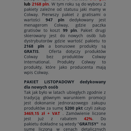
lub
2168 pln
. W tym roku są do wyboru 2
pakiety zależne od statusu jaki mamy w
Colway. Pierwszy pakiet z gratisami o
wartości
947 pln
dedykowany jest
menagerom Colway, gdzie paczka
gratisów to koszt
99 pln
. Pakiet drugi
skierowany jest do nowych osób lub
dystrybutorów gdzie wartość pakietu to
2168 pln
a bonusowe produkty są
GRATIS
. Oferta dotyczy produktów
Colway bez produktów Colway
International. Produkty Colway to
produkty, które jako producenta mają
wpis Colway.
PAKIET LISTOPADOWY dedykowany
dla nowych osób
Tak jak było w latach ubiegłych zgodnie z
tradycją głównym warunkiem promocji
jest dokonanie jednorazowego zakupu
produktów za sumę
5200 pkt
czyli zakup
3469,15 zł + VAT
. Zamówienie liczone
jest już z rabatem
42%
. Do
pakietu dokładne są wtedy "
GRATISY"
na
sumę liczoną w cenach detalicznych