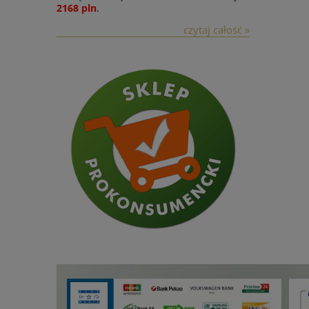
2168
pln
.
czytaj całość »