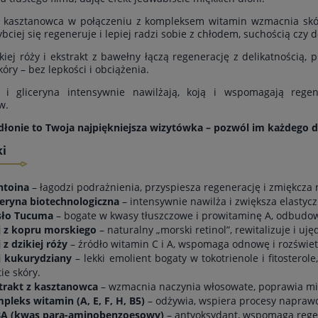
z kasztanowca w połączeniu z kompleksem witamin wzmacnia skórę
bciej się regeneruje i lepiej radzi sobie z chłodem, suchością czy 
ikiej róży i ekstrakt z bawełny łączą regenerację z delikatnością,
kóry – bez lepkości i obciążenia.
a i gliceryna intensywnie nawilżają, koją i wspomagają regen
w.
dłonie to Twoja najpiękniejsza wizytówka – pozwól im każdego 
COLLUP
PON ZAGĘSZCZAJĄCY
ki
WŁOSY
169,15 zł
ntoina
– łagodzi podrażnienia, przyspiesza regenerację i zmiękcza 
197,00 zł
Cena regularna:
199,00 zł
ceryna biotechnologiczna
– intensywnie nawilża i zwiększa elastyc
Najniższa cena:
199,00 zł
ło Tucuma
– bogate w kwasy tłuszczowe i prowitaminę A, odbudowu
j z kopru morskiego
– naturalny „morski retinol”, rewitalizuje i uj
 z dzikiej róży
– źródło witamin C i A, wspomaga odnowę i rozświetl
j kukurydziany
– lekki emolient bogaty w tokotrienole i fitosterol
ie skóry.
trakt z kasztanowca
– wzmacnia naczynia włosowate, poprawia mikr
do koszyka
pleks witamin (A, E, F, H, B5)
– odżywia, wspiera procesy naprawc
A (kwas para-aminobenzoesowy)
– antyoksydant, wspomaga regene