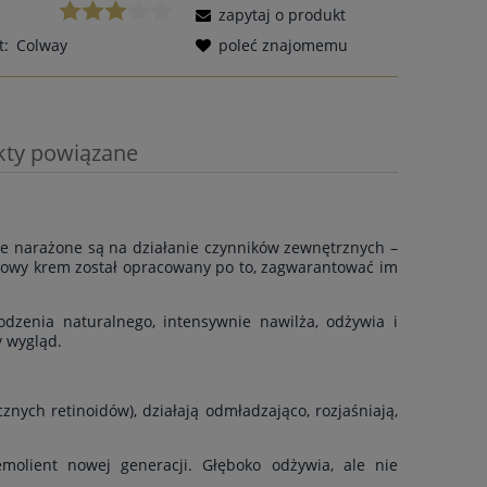
zapytaj o produkt
t:
Colway
poleć znajomemu
kty powiązane
a ewentualnych kosztów
nie narażone są na działanie czynników zewnętrznych –
kowy krem został opracowany po to, zagwarantować im
dzenia naturalnego, intensywnie nawilża, odżywia i
y wygląd.
znych retinoidów), działają odmładzająco, rozjaśniają,
lient nowej generacji. Głęboko odżywia, ale nie