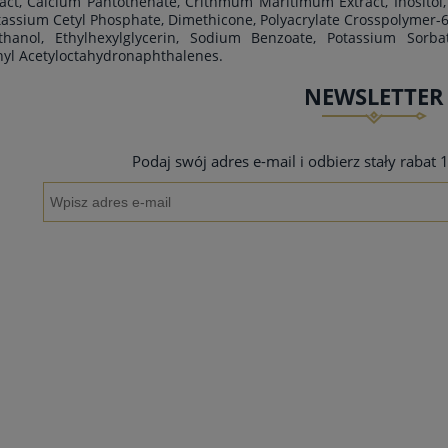
act, Calcium Pantothenate, Crithmum Maritimum Extract, Inositol,
otassium Cetyl Phosphate, Dimethicone, Polyacrylate Crosspolymer-
hanol, Ethylhexylglycerin, Sodium Benzoate, Potassium Sorbate
yl Acetyloctahydronaphthalenes.
NEWSLETTER
Podaj swój adres e-mail i odbierz stały rabat