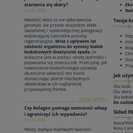
starzenia się skóry?
Eks
12-02-2026
Ret
Młodość skóry to nie tylko kwestia
Twoje k
genetyki, ale przede wszystkim efekt
świadomej i systematycznej pielęgnacji
Reg
wspierającej naturalne procesy
regeneracyjne.
Wraz z upływem lat
Int
zdolność organizmu do syntezy białek
Wsp
budulcowych drastycznie spada
, co
Chr
widoczne jest w postaci utraty jędrności i
Dzi
pojawiania się zmarszczek. Przeczytaj, jak
Prz
nowoczesna biotechnologia pozwala
skutecznie odwrócić ten trend,
Jak uży
dostarczając skórze niezbędnych
składników w ich najbardziej
Dla osób,
przyswajalnej formie.
Dla skóry
Dla kobie
czytaj całość »
Do codzie
Czy kolagen pomaga wzmocnić włosy
Skład IN
i ograniczyć ich wypadanie?
12-01-2026
Aqua/Wate
Rosa Cani
Włosy, będące martwymi tworami