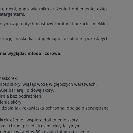
 dłoni, poprawia mikrokrążenie i dotlenienie, dzięki
detergentami.
 przynosząc natychmiastowy komfort i uczucie miękkiej,
erację naskórka, dopełniając działanie pozostałych
dnia wyglądać młodo i zdrowo.
LUNACOL
KOLAGEN C
naskórek.
267,00 zł
207,
zność skóry, wiążąc wodę w głębszych warstwach.
je barierę lipidową skóry.
ędrnia bez podrażnień.
enie skóry.
e, działa jak rękawiczka ochronna, dbając o zewnętrzne
do koszyka
do ko
okrążenie i wspiera dotlenienie skóry.
ze i chroni przed stresem oksydacyjnym.
rację witaminy B9 i działa fotoprotekcyjnie.