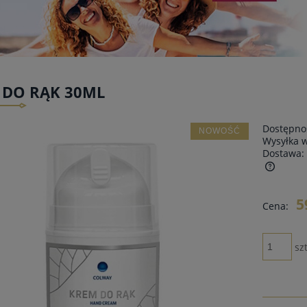
 DO RĄK 30ML
Dostępno
NOWOŚĆ
Wysyłka 
Dostawa:
Cena nie zawiera ewentualnych kosztów
5
Cena:
płatności
szt