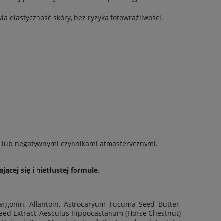
 elastyczność skóry, bez ryzyka fotowrażliwości.
mi lub negatywnymi czynnikami atmosferycznymi.
ącej się i nietłustej formule.
elargonin, Allantoin, Astrocaryum Tucuma Seed Butter,
eed Extract, Aesculus Hippocastanum (Horse Chestnut)