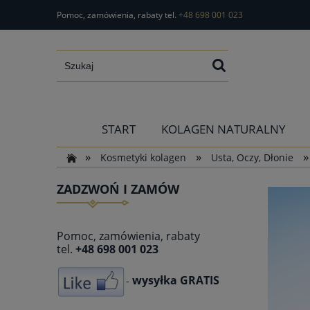
Pomoc, zamówienia, rabaty tel.
+48 698 001 023
START
KOLAGEN NATURALNY
»
»
»
Kosmetyki kolagen
Usta, Oczy, Dłonie
ZADZWOŃ I ZAMÓW
Pomoc, zamówienia, rabaty
tel.
+48 698 001 023
wysyłka GRATIS
-