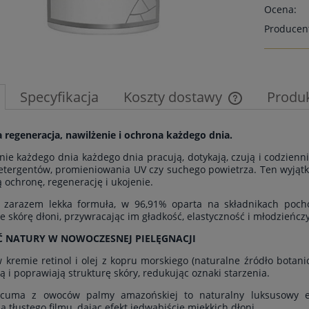
Ocena:
Producen
Specyfikacja
Koszty dostawy
Produ
Cena nie zawier
 regeneracja, nawilżenie i ochrona każdego dnia.
płatności
nie każdego dnia każdego dnia pracują, dotykają, czują i codzien
etergentów, promieniowania UV czy suchego powietrza. Ten wyjąt
 ochronę, regenerację i ukojenie.
a zarazem lekka formuła, w 96,91% oparta na składnikach pocho
e skórę dłoni, przywracając im gładkość, elastyczność i młodzieńcz
 NATURY W NOWOCZESNEJ PIELĘGNACJI
 kremie retinol i olej z kopru morskiego (naturalne źródło botanic
ą i poprawiają strukturę skóry, redukując oznaki starzenia.
cuma z owoców palmy amazońskiej to naturalny luksusowy emo
a tłustego filmu, dając efekt jedwabiście miękkich dłoni.