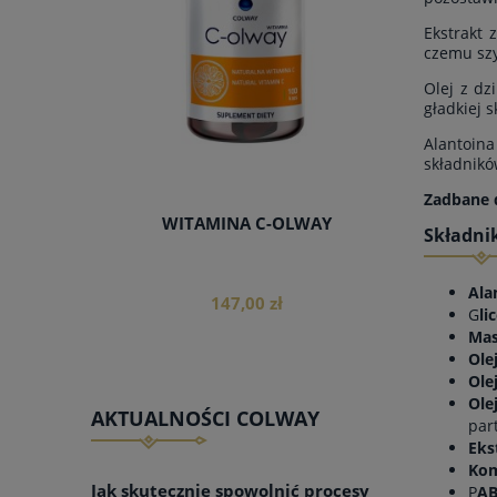
Ekstrakt 
czemu szy
Olej z dz
gładkiej s
Alantoin
składnikó
Zadbane 
 120
WITAMINA C-OLWAY
SZAM
Składni
Ala
147,00 zł
G
li
Mas
Ole
Olej
Ole
AKTUALNOŚCI COLWAY
part
do koszyka
Eks
Kom
Jak skutecznie spowolnić procesy
P
AB