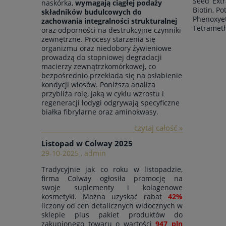
Seed Extr
naskórka,
wymagają ciągłej podaży
Biotin, P
składników budulcowych do
Phenoxyet
zachowania integralności strukturalnej
Tetrameth
oraz odporności na destrukcyjne czynniki
zewnętrzne. Procesy starzenia się
organizmu oraz niedobory żywieniowe
prowadzą do stopniowej degradacji
macierzy zewnątrzkomórkowej, co
bezpośrednio przekłada się na osłabienie
kondycji włosów. Poniższa analiza
przybliża rolę, jaką w cyklu wzrostu i
regeneracji łodygi odgrywają specyficzne
białka fibrylarne oraz aminokwasy.
czytaj całość »
Listopad w Colway 2025
29-10-2025 , admin
Tradycyjnie jak co roku w listopadzie,
firma Colway ogłosiła promocję na
swoje suplementy i kolagenowe
kosmetyki. Można uzyskać rabat
42%
liczony od cen detalicznych widocznych w
sklepie plus pakiet produktów do
zakupionego towaru o wartości
947 pln