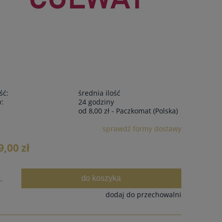
ść:
średnia ilość
w:
24 godziny
od 8,00 zł
- Paczkomat
(Polska)
sprawdź formy dostawy
9,00 zł
do koszyka
.
dodaj do przechowalni