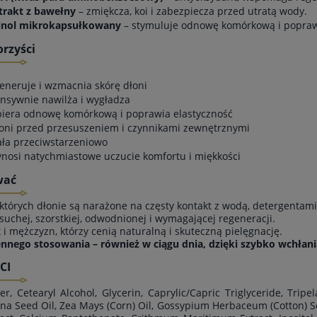
trakt z bawełny
– zmiękcza, koi i zabezpiecza przed utratą wody.
inol mikrokapsułkowany
– stymuluje odnowę komórkową i poprawia
orzyści
eneruje i wzmacnia skórę dłoni
ensywnie nawilża i wygładza
iera odnowę komórkową i poprawia elastyczność
oni przed przesuszeniem i czynnikami zewnętrznymi
ała przeciwstarzeniowo
ynosi natychmiastowe uczucie komfortu i miękkości
wać
 których dłonie są narażone na częsty kontakt z wodą, detergenta
 suchej, szorstkiej, odwodnionej i wymagającej regeneracji.
t i mężczyzn, którzy cenią naturalną i skuteczną pielęgnację.
nnego stosowania – również w ciągu dnia, dzięki szybko wchłaniaj
CI
r, Cetearyl Alcohol, Glycerin, Caprylic/Capric Triglyceride, Trip
na Seed Oil, Zea Mays (Corn) Oil, Gossypium Herbaceum (Cotton) S