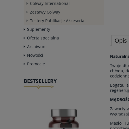
Colway International
Zestawy Colway
Testery Publikacje Akcesoria
Suplementy
Oferta specjalna
Opis
Archiwum
Nowości
Naturalna
Promocje
Twoje dło
chłodu, d
codzienną
BESTSELLERY
Bogata, 
regeneruj
MĄDROŚĆ
Zawarty w
wygładzaj
Masło Tu
pozostawi