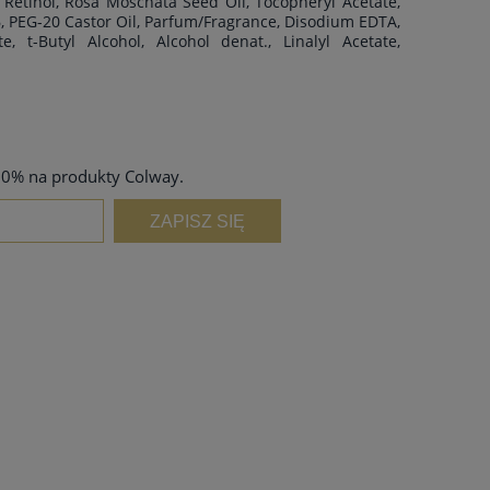
 Retinol, Rosa Moschata Seed Oil, Tocopheryl Acetate,
6, PEG-20 Castor Oil, Parfum/Fragrance, Disodium EDTA,
, t-Butyl Alcohol, Alcohol denat., Linalyl Acetate,
 10% na produkty Colway.
ZAPISZ SIĘ