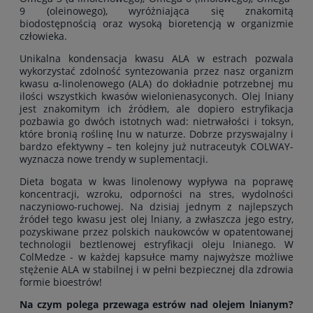
9 (oleinowego), wyróżniająca się znakomitą
biodostępnością oraz wysoką bioretencją w organizmie
człowieka.
Unikalna kondensacja kwasu ALA w estrach pozwala
wykorzystać zdolność syntezowania przez nasz organizm
kwasu α-linolenowego (ALA) do dokładnie potrzebnej mu
ilości wszystkich kwasów wielonienasyconych. Olej lniany
jest znakomitym ich źródłem, ale dopiero estryfikacja
pozbawia go dwóch istotnych wad: nietrwałości i toksyn,
które bronią roślinę lnu w naturze. Dobrze przyswajalny i
bardzo efektywny – ten kolejny już nutraceutyk COLWAY-
wyznacza nowe trendy w suplementacji.
Dieta bogata w kwas linolenowy wypływa na poprawę
koncentracji, wzroku, odporności na stres, wydolności
naczyniowo-ruchowej. Na dzisiaj jednym z najlepszych
źródeł tego kwasu jest olej lniany, a zwłaszcza jego estry,
pozyskiwane przez polskich naukowców w opatentowanej
technologii beztlenowej estryfikacji oleju lnianego. W
ColMedze - w każdej kapsułce mamy najwyższe możliwe
stężenie ALA w stabilnej i w pełni bezpiecznej dla zdrowia
formie bioestrów!
Na czym polega przewaga estrów nad olejem lnianym?