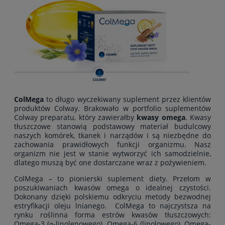
ColMega
to długo wyczekiwany suplement przez klientów
produktów Colway. Brakowało w portfolio suplementów
Colway preparatu, który zawierałby
kwasy omega
. Kwasy
tłuszczowe stanowią podstawowy materiał budulcowy
naszych komórek, tkanek i narządów i są niezbędne do
zachowania prawidłowych funkcji organizmu. Nasz
organizm nie jest w stanie wytworzyć ich samodzielnie,
dlatego muszą być one dostarczane wraz z pożywieniem.
ColMega – to pionierski suplement diety. Przełom w
poszukiwaniach kwasów omega o idealnej czystości.
Dokonany dzięki polskiemu odkryciu metody bezwodnej
estryfikacji oleju lnianego. ColMega to najczystsza na
rynku roślinna forma estrów kwasów tłuszczowych:
Omega-3 (α-linolenowego), Omega-6 (linolowego), Omega-