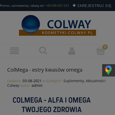
Pomoc, zamówienia, rabaty tel.
+48 698 001 023
ZAREJESTRUJ SIĘ
ZALOGUJ SIĘ
ColMega - estry kwasów omega
Dodano:
03-08-2021
w kategorii:
Suplementy
,
Aktualności
Colway
autor:
admin