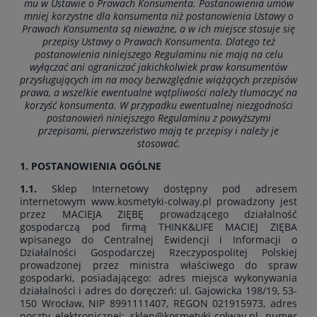
mu w Ustawie o Prawach Konsumenta. Postanowienia umów
mniej korzystne dla konsumenta niż postanowienia Ustawy o
Prawach Konsumenta są nieważne, a w ich miejsce stosuje się
przepisy Ustawy o Prawach Konsumenta. Dlatego też
postanowienia niniejszego Regulaminu nie mają na celu
wyłączać ani ograniczać jakichkolwiek praw konsumentów
przysługujących im na mocy bezwzględnie wiążących przepisów
prawa, a wszelkie ewentualne wątpliwości należy tłumaczyć na
korzyść konsumenta. W przypadku ewentualnej niezgodności
postanowień niniejszego Regulaminu z powyższymi
przepisami, pierwszeństwo mają te przepisy i należy je
stosować.
1. POSTANOWIENIA OGÓLNE
1.1.
Sklep Internetowy dostępny pod adresem
internetowym www.kosmetyki-colway.pl prowadzony jest
przez MACIEJA ZIĘBĘ prowadzącego działalność
gospodarczą pod firmą THINK&LIFE MACIEJ ZIĘBA
wpisanego do Centralnej Ewidencji i Informacji o
Działalności Gospodarczej Rzeczypospolitej Polskiej
prowadzonej przez ministra właściwego do spraw
gospodarki, posiadającego: adres miejsca wykonywania
działalności i adres do doręczeń: ul. Gajowicka 198/19, 53-
150 Wrocław, NIP 8991111407, REGON 021915973, adres
poczty elektronicznej: sklep@kosmetyki-colway.pl, numer