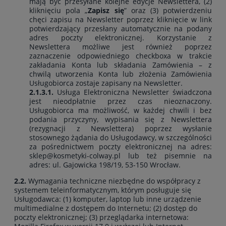
mają być przesyłane kolejne edycje Newslettera, (2)
kliknięciu pola „
Zapisz się
” oraz (3) potwierdzeniu
chęci zapisu na Newsletter poprzez kliknięcie w link
potwierdzający przesłany automatycznie na podany
adres poczty elektronicznej. Korzystanie z
Newslettera możliwe jest również poprzez
zaznaczenie odpowiedniego checkboxa w trakcie
zakładania Konta lub składania Zamówienia – z
chwilą utworzenia Konta lub złożenia Zamówienia
Usługobiorca zostaje zapisany na Newsletter.
2.1.3.1.
Usługa Elektroniczna Newsletter świadczona
jest nieodpłatnie przez czas nieoznaczony.
Usługobiorca ma możliwość, w każdej chwili i bez
podania przyczyny, wypisania się z Newslettera
(rezygnacji z Newslettera) poprzez wysłanie
stosownego żądania do Usługodawcy, w szczególności
za pośrednictwem poczty elektronicznej na adres:
sklep@kosmetyki-colway.pl lub też pisemnie na
adres: ul. Gajowicka 198/19, 53-150 Wrocław.
2.2.
Wymagania techniczne niezbędne do współpracy z
systemem teleinformatycznym, którym posługuje się
Usługodawca: (1) komputer, laptop lub inne urządzenie
multimedialne z dostępem do Internetu; (2) dostęp do
poczty elektronicznej; (3) przeglądarka internetowa: