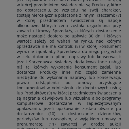
w której przedmiotem świadczenia są Produkty, które
po dostarczeniu, ze względu na swój charakter,
zostają nierozłącznie połączone z innymi rzeczami; (7)
w której przedmiotem świadczenia są napoje
alkoholowe, których cena została uzgodniona przy
zawarciu Umowy Sprzedaży, a których dostarczenie
może nastąpić dopiero po upływie 30 dni i których
wartość zależy od wahań na rynku, nad którymi
Sprzedawca nie ma kontroli; (8) w której konsument
wyraźnie żądał, aby Sprzedawca do niego przyjechał
w celu dokonania pilnej naprawy lub konserwacji;
jeżeli Sprzedawca świadczy dodatkowo inne usługi
niż te, których wykonania konsument żądał, lub
dostarcza Produkty inne niż części zamienne
niezbędne do wykonania naprawy lub konserwacji,
prawo odstąpienia od umowy przysługuje
konsumentowi w odniesieniu do dodatkowych usług
lub Produktów; (9) w której przedmiotem świadczenia
są nagrania dźwiękowe lub wizualne albo programy
komputerowe dostarczane w zapieczętowanym
opakowaniu, jeżeli opakowanie zostało otwarte po
dostarczeniu; (10) o dostarczanie dzienników,
periodyków lub czasopism, z wyjątkiem umowy o
prenumeratę; (11) zawartej w drodze aukcji