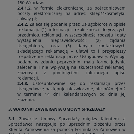
150 Wrocław;
2.4.1.2.
w formie elektronicznej za pośrednictwem
poczty elektronicznej na adres:
sklep@kosmetyki-
colway.pl;
2.4.2.
Zaleca się podanie przez Usługobiorcę w opisie
reklamacji: (1) informacji i okoliczności dotyczących
przedmiotu reklamacji, w szczególności rodzaju i daty
wystąpienia nieprawidłowości; (2) żądania
Usługobiorcy; oraz (3) danych kontaktowych
składającego reklamację – ułatwi to i przyspieszy
rozpatrzenie reklamacji przez Usługodawcę. Wymogi
podane w zdaniu poprzednim mają formę jedynie
zalecenia i nie wpływają na skuteczność reklamacji
złożonych z pominięciem zalecanego opisu
reklamacji.
2.4.3.
Ustosunkowanie się do reklamacji przez
Usługodawcę następuje niezwłocznie, nie później niż
w terminie 14 dni kalendarzowych od dnia jej
złożenia.
3. WARUNKI ZAWIERANIA UMOWY SPRZEDAŻY
3.1.
Zawarcie Umowy Sprzedaży między Klientem, a
Sprzedawcą następuje po uprzednim złożeniu przez
Klienta Zamówienia za pomocą Formularza Zamówień w