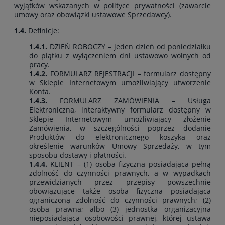
wyjątków wskazanych w polityce prywatności (zawarcie
umowy oraz obowiązki ustawowe Sprzedawcy).
1.4.
Definicje:
1.4.1.
DZIEŃ ROBOCZY – jeden dzień od poniedziałku
do piątku z wyłączeniem dni ustawowo wolnych od
pracy.
1.4.2.
FORMULARZ REJESTRACJI – formularz dostępny
w Sklepie Internetowym umożliwiający utworzenie
Konta.
1.4.3.
FORMULARZ ZAMÓWIENIA – Usługa
Elektroniczna, interaktywny formularz dostępny w
Sklepie Internetowym umożliwiający złożenie
Zamówienia, w szczególności poprzez dodanie
Produktów do elektronicznego koszyka oraz
określenie warunków Umowy Sprzedaży, w tym
sposobu dostawy i płatności.
1.4.4.
KLIENT – (1) osoba fizyczna posiadająca pełną
zdolność do czynności prawnych, a w wypadkach
przewidzianych przez przepisy powszechnie
obowiązujące także osoba fizyczna posiadająca
ograniczoną zdolność do czynności prawnych; (2)
osoba prawna; albo (3) jednostka organizacyjna
nieposiadająca osobowości prawnej, której ustawa