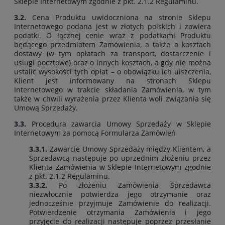
Sklepie Internetowym zgodnie z pkt. 2.1.2 Regulaminu.
3.2.
Cena Produktu uwidoczniona na stronie Sklepu
Internetowego podana jest w złotych polskich i zawiera
podatki. O łącznej cenie wraz z podatkami Produktu
będącego przedmiotem Zamówienia, a także o kosztach
dostawy (w tym opłatach za transport, dostarczenie i
usługi pocztowe) oraz o innych kosztach, a gdy nie można
ustalić wysokości tych opłat – o obowiązku ich uiszczenia,
Klient jest informowany na stronach Sklepu
Internetowego w trakcie składania Zamówienia, w tym
także w chwili wyrażenia przez Klienta woli związania się
Umową Sprzedaży.
3.3.
Procedura zawarcia Umowy Sprzedaży w Sklepie
Internetowym za pomocą Formularza Zamówień
3.3.1.
Zawarcie Umowy Sprzedaży między Klientem, a
Sprzedawcą następuje po uprzednim złożeniu przez
Klienta Zamówienia w Sklepie Internetowym zgodnie
z pkt. 2.1.2 Regulaminu.
3.3.2.
Po złożeniu Zamówienia Sprzedawca
niezwłocznie potwierdza jego otrzymanie oraz
jednocześnie przyjmuje Zamówienie do realizacji.
Potwierdzenie otrzymania Zamówienia i jego
przyjęcie do realizacji następuje poprzez przesłanie