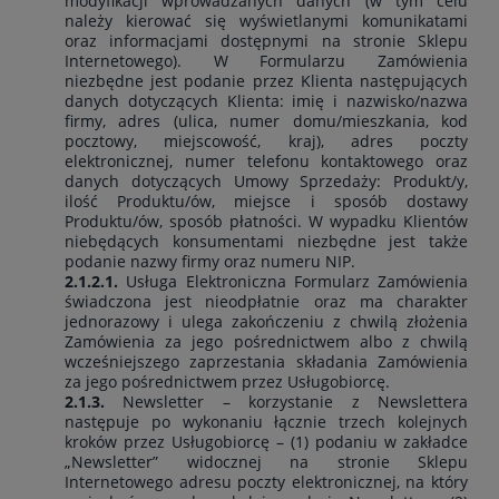
modyfikacji wprowadzanych danych (w tym celu
należy kierować się wyświetlanymi komunikatami
oraz informacjami dostępnymi na stronie Sklepu
Internetowego). W Formularzu Zamówienia
niezbędne jest podanie przez Klienta następujących
danych dotyczących Klienta: imię i nazwisko/nazwa
firmy, adres (ulica, numer domu/mieszkania, kod
pocztowy, miejscowość, kraj), adres poczty
elektronicznej, numer telefonu kontaktowego oraz
danych dotyczących Umowy Sprzedaży: Produkt/y,
ilość Produktu/ów, miejsce i sposób dostawy
Produktu/ów, sposób płatności. W wypadku Klientów
niebędących konsumentami niezbędne jest także
podanie nazwy firmy oraz numeru NIP.
2.1.2.1.
Usługa Elektroniczna Formularz Zamówienia
świadczona jest nieodpłatnie oraz ma charakter
jednorazowy i ulega zakończeniu z chwilą złożenia
Zamówienia za jego pośrednictwem albo z chwilą
wcześniejszego zaprzestania składania Zamówienia
za jego pośrednictwem przez Usługobiorcę.
2.1.3.
Newsletter – korzystanie z Newslettera
następuje po wykonaniu łącznie trzech kolejnych
kroków przez Usługobiorcę – (1) podaniu w zakładce
„Newsletter” widocznej na stronie Sklepu
Internetowego adresu poczty elektronicznej, na który