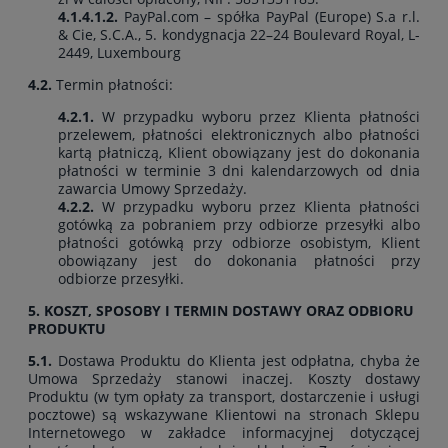
4.1.4.1.2.
PayPal.com – spółka PayPal (Europe) S.a r.l.
& Cie, S.C.A., 5. kondygnacja 22–24 Boulevard Royal, L-
2449, Luxembourg
4.2.
Termin płatności:
4.2.1.
W przypadku wyboru przez Klienta płatności
przelewem, płatności elektronicznych albo płatności
kartą płatniczą, Klient obowiązany jest do dokonania
płatności w terminie 3 dni kalendarzowych od dnia
zawarcia Umowy Sprzedaży.
4.2.2.
W przypadku wyboru przez Klienta płatności
gotówką za pobraniem przy odbiorze przesyłki albo
płatności gotówką przy odbiorze osobistym, Klient
obowiązany jest do dokonania płatności przy
odbiorze przesyłki.
5. KOSZT, SPOSOBY I TERMIN DOSTAWY ORAZ ODBIORU
PRODUKTU
5.1.
Dostawa Produktu do Klienta jest odpłatna, chyba że
Umowa Sprzedaży stanowi inaczej. Koszty dostawy
Produktu (w tym opłaty za transport, dostarczenie i usługi
pocztowe) są wskazywane Klientowi na stronach Sklepu
Internetowego w zakładce informacyjnej dotyczącej