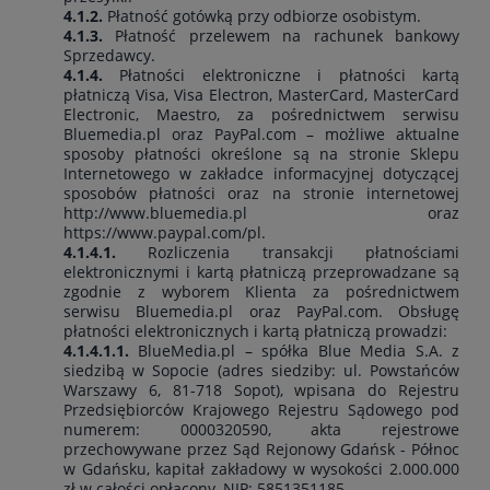
4.1.2.
Płatność gotówką przy odbiorze osobistym.
4.1.3.
Płatność przelewem na rachunek bankowy
Sprzedawcy.
4.1.4.
Płatności elektroniczne i płatności kartą
płatniczą Visa, Visa Electron, MasterCard, MasterCard
Electronic, Maestro, za pośrednictwem serwisu
Bluemedia.pl oraz PayPal.com – możliwe aktualne
sposoby płatności określone są na stronie Sklepu
Internetowego w zakładce informacyjnej dotyczącej
sposobów płatności oraz na stronie internetowej
http://www.bluemedia.pl oraz
https://www.paypal.com/pl.
4.1.4.1.
Rozliczenia transakcji płatnościami
elektronicznymi i kartą płatniczą przeprowadzane są
zgodnie z wyborem Klienta za pośrednictwem
serwisu Bluemedia.pl oraz PayPal.com. Obsługę
płatności elektronicznych i kartą płatniczą prowadzi:
4.1.4.1.1.
BlueMedia.pl – spółka Blue Media S.A. z
siedzibą w Sopocie (adres siedziby: ul. Powstańców
Warszawy 6, 81-718 Sopot), wpisana do Rejestru
Przedsiębiorców Krajowego Rejestru Sądowego pod
numerem: 0000320590, akta rejestrowe
przechowywane przez Sąd Rejonowy Gdańsk - Północ
w Gdańsku, kapitał zakładowy w wysokości 2.000.000
zł w całości opłacony, NIP: 5851351185.