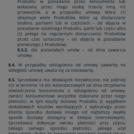
Produktu w posiadanie przez konsumenta lub
wskazaną przez niego osobę trzecią inną niż
przewoźnik, a w przypadku umowy, która: (1)
obejmuje wiele Produktów, które są dostarczane
osobno, partiami lub w częściach – od objęcia w
posiadanie ostatniego Produktu, partii lub części albo
(2) polega na regularnym dostarczaniu Produktów
przez czas oznaczony – od objęcia w posiadanie
pierwszego z Produktów;
8.3.2.
dla pozostałych umów – od dnia zawarcia
umowy.
8.4.
W przypadku odstąpienia od umowy zawartej na
odległość umowę uważa się za niezawartą.
8.5.
Sprzedawca ma obowiązek niezwłocznie, nie później
niż w terminie 14 dni kalendarzowych od dnia otrzymania
oświadczenia konsumenta o odstąpieniu od umowy,
zwrócić konsumentowi wszystkie dokonane przez niego
płatności, w tym koszty dostawy Produktu (z wyjątkiem
dodatkowych kosztów wynikających z wybranego przez
Klienta sposobu dostawy innego niż najtańszy zwykły
sposób dostawy dostępny w Sklepie Internetowym).
Sprzedawca dokonuje zwrotu płatności przy użyciu
takiego samego sposobu płatności, jakiego użył
konsument, chyba że konsument wyraźnie zgodził się na