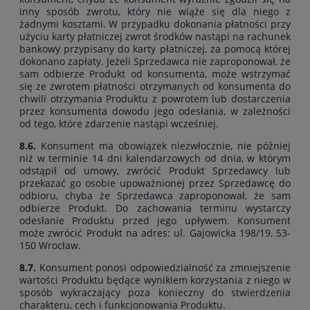
inny sposób zwrotu, który nie wiąże się dla niego z
żadnymi kosztami. W przypadku dokonania płatności przy
użyciu karty płatniczej zwrot środków nastąpi na rachunek
bankowy przypisany do karty płatniczej, za pomocą której
dokonano zapłaty. Jeżeli Sprzedawca nie zaproponował, że
sam odbierze Produkt od konsumenta, może wstrzymać
się ze zwrotem płatności otrzymanych od konsumenta do
chwili otrzymania Produktu z powrotem lub dostarczenia
przez konsumenta dowodu jego odesłania, w zależności
od tego, które zdarzenie nastąpi wcześniej.
8.6.
Konsument ma obowiązek niezwłocznie, nie później
niż w terminie 14 dni kalendarzowych od dnia, w którym
odstąpił od umowy, zwrócić Produkt Sprzedawcy lub
przekazać go osobie upoważnionej przez Sprzedawcę do
odbioru, chyba że Sprzedawca zaproponował, że sam
odbierze Produkt. Do zachowania terminu wystarczy
odesłanie Produktu przed jego upływem. Konsument
może zwrócić Produkt na adres: ul. Gajowicka 198/19, 53-
150 Wrocław.
8.7.
Konsument ponosi odpowiedzialność za zmniejszenie
wartości Produktu będące wynikiem korzystania z niego w
sposób wykraczający poza konieczny do stwierdzenia
charakteru, cech i funkcjonowania Produktu.