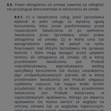
8.9.
Prawo odstąpienia od umowy zawartej na odległość
nie przysługuje konsumentowi w odniesieniu do umów:
8.9.1.
(1) o świadczenie usług, jeżeli Sprzedawca
wykonał w pełni usługę za wyraźną zgodą
konsumenta, który został poinformowany przed
rozpoczęciem świadczenia, że po spełnieniu
świadczenia przez Sprzedawcę utraci prawo
odstąpienia od umowy; (2) w której cena lub
wynagrodzenie zależy od wahań na rynku
finansowym, nad którymi Sprzedawca nie sprawuje
kontroli, i które mogą wystąpić przed upływem
terminu do odstąpienia od umowy; (3) w której
przedmiotem świadczenia jest Produkt
nieprefabrykowany, wyprodukowany według
specyfikacji konsumenta lub służący zaspokojeniu
jego zindywidualizowanych potrzeb; (4) w której
przedmiotem świadczenia jest Produkt ulegający
szybkiemu zepsuciu lub mająca krótki termin
przydatności do użycia; (5) w której przedmiotem
świadczenia jest Produkt dostarczany w
zapieczętowanym opakowaniu, którego po otwarciu
opakowania nie można zwrócić ze względu na
ochronę zdrowia lub ze względów higienicznych,
jeżeli opakowanie zostało otwarte po dostarczeniu; (6)