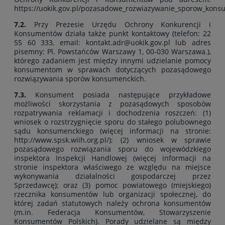
https://uokik.gov.pl/pozasadowe_rozwiazywanie_sporow_kons
7.2.
Przy Prezesie Urzędu Ochrony Konkurencji i
Konsumentów działa także punkt kontaktowy (telefon: 22
55 60 333, email: kontakt.adr@uokik.gov.pl lub adres
pisemny: Pl. Powstańców Warszawy 1, 00-030 Warszawa.),
którego zadaniem jest między innymi udzielanie pomocy
konsumentom w sprawach dotyczących pozasądowego
rozwiązywania sporów konsumenckich.
7.3.
Konsument posiada następujące przykładowe
możliwości skorzystania z pozasądowych sposobów
rozpatrywania reklamacji i dochodzenia roszczeń: (1)
wniosek o rozstrzygnięcie sporu do stałego polubownego
sądu konsumenckiego (więcej informacji na stronie:
http://www.spsk.wiih.org.pl/); (2) wniosek w sprawie
pozasądowego rozwiązania sporu do wojewódzkiego
inspektora Inspekcji Handlowej (więcej informacji na
stronie inspektora właściwego ze względu na miejsce
wykonywania działalności gospodarczej przez
Sprzedawcę); oraz (3) pomoc powiatowego (miejskiego)
rzecznika konsumentów lub organizacji społecznej, do
której zadań statutowych należy ochrona konsumentów
(m.in. Federacja Konsumentów, Stowarzyszenie
Konsumentów Polskich). Porady udzielane są między