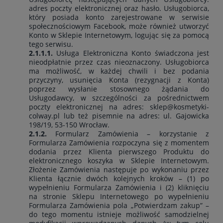
adres poczty elektronicznej oraz hasło. Usługobiorca,
który posiada konto zarejestrowane w serwisie
społecznościowym Facebook, może również utworzyć
Konto w Sklepie Internetowym, logując się za pomocą
tego serwisu.
2.1.1.1.
Usługa Elektroniczna Konto świadczona jest
nieodpłatnie przez czas nieoznaczony. Usługobiorca
ma możliwość, w każdej chwili i bez podania
przyczyny, usunięcia Konta (rezygnacji z Konta)
poprzez wysłanie stosownego żądania do
Usługodawcy, w szczególności za pośrednictwem
poczty elektronicznej na adres: sklep@kosmetyki-
colway.pl lub też pisemnie na adres: ul. Gajowicka
198/19, 53-150 Wrocław.
2.1.2.
Formularz Zamówienia – korzystanie z
Formularza Zamówienia rozpoczyna się z momentem
dodania przez Klienta pierwszego Produktu do
elektronicznego koszyka w Sklepie Internetowym.
Złożenie Zamówienia następuje po wykonaniu przez
Klienta łącznie dwóch kolejnych kroków – (1) po
wypełnieniu Formularza Zamówienia i (2) kliknięciu
na stronie Sklepu Internetowego po wypełnieniu
Formularza Zamówienia pola „Potwierdzam zakup” –
do tego momentu istnieje możliwość samodzielnej