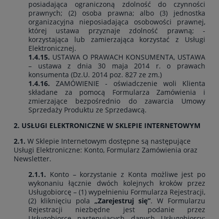
posiadająca ograniczoną zdolność do czynności
prawnych; (2) osoba prawna; albo (3) jednostka
organizacyjna nieposiadająca osobowości prawnej,
której ustawa przyznaje zdolność prawną; -
korzystająca lub zamierzająca korzystać z Usługi
Elektronicznej.
1.4.15.
USTAWA O PRAWACH KONSUMENTA, USTAWA
– ustawa z dnia 30 maja 2014 r. o prawach
konsumenta (Dz.U. 2014 poz. 827 ze zm.)
1.4.16.
ZAMÓWIENIE - oświadczenie woli Klienta
składane za pomocą Formularza Zamówienia i
zmierzające bezpośrednio do zawarcia Umowy
Sprzedaży Produktu ze Sprzedawcą.
2. USŁUGI ELEKTRONICZNE W SKLEPIE INTERNETOWYM
2.1.
W Sklepie Internetowym dostępne są następujące
Usługi Elektroniczne: Konto, Formularz Zamówienia oraz
Newsletter.
2.1.1.
Konto – korzystanie z Konta możliwe jest po
wykonaniu łącznie dwóch kolejnych kroków przez
Usługobiorcę – (1) wypełnieniu Formularza Rejestracji,
(2) kliknięciu pola
„Zarejestruj się”
. W Formularzu
Rejestracji niezbędne jest podanie przez
Usługobiorcę następujących danych Usługobiorcy: