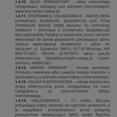
1.4.10.
SKLEP INTERNETOWY - sklep internetowy
Usługodawcy dostępny pod adresem internetowym:
www.kosmetyki-colway.pl.
1.4.11.
SPRZEDAWCA; USŁUGODAWCA – MACIEJ ZIĘBA
prowadzący działalność gospodarczą pod firmą
THINK&LIFE MACIEJ ZIĘBA wpisany do Centralnej
Ewidencji i Informacji o Działalności Gospodarczej
Rzeczypospolitej Polskiej prowadzonej przez ministra
właściwego do spraw gospodarki, posiadający: adres
miejsca wykonywania działalności i adres do
doręczeń: ul. Gajowicka 198/19, 53-150 Wrocław, NIP
8991111407, REGON 021915973, adres poczty
elektronicznej: sklep@kosmetyki-colway.pl, numer
telefonu: 698001023.
1.4.12.
UMOWA SPRZEDAŻY – umowa sprzedaży
Produktu zawierana albo zawarta między Klientem a
Sprzedawcą za pośrednictwem Sklepu Internetowego.
1.4.13.
USŁUGA ELEKTRONICZNA – usługa świadczona
drogą elektroniczną przez Usługodawcę na rzecz
Usługobiorcy za pośrednictwem Sklepu
Internetowego.
1.4.14.
USŁUGOBIORCA – (1) osoba fizyczna
posiadająca pełną zdolność do czynności prawnych, a
w wypadkach przewidzianych przez przepisy
powszechnie obowiązujące także osoba fizyczna