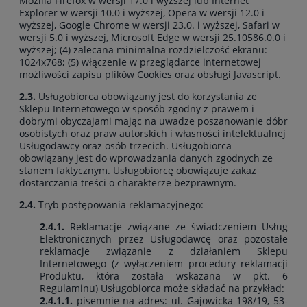
Mozilla Firefox w wersji 17.0 i wyższej lub Internet
Explorer w wersji 10.0 i wyższej, Opera w wersji 12.0 i
wyższej, Google Chrome w wersji 23.0. i wyższej, Safari w
wersji 5.0 i wyższej, Microsoft Edge w wersji 25.10586.0.0 i
wyższej; (4) zalecana minimalna rozdzielczość ekranu:
1024x768; (5) włączenie w przeglądarce internetowej
możliwości zapisu plików Cookies oraz obsługi Javascript.
2.3.
Usługobiorca obowiązany jest do korzystania ze
Sklepu Internetowego w sposób zgodny z prawem i
dobrymi obyczajami mając na uwadze poszanowanie dóbr
osobistych oraz praw autorskich i własności intelektualnej
Usługodawcy oraz osób trzecich. Usługobiorca
obowiązany jest do wprowadzania danych zgodnych ze
stanem faktycznym. Usługobiorcę obowiązuje zakaz
dostarczania treści o charakterze bezprawnym.
2.4.
Tryb postępowania reklamacyjnego:
2.4.1.
Reklamacje związane ze świadczeniem Usług
Elektronicznych przez Usługodawcę oraz pozostałe
reklamacje związanie z działaniem Sklepu
Internetowego (z wyłączeniem procedury reklamacji
Produktu, która została wskazana w pkt. 6
Regulaminu) Usługobiorca może składać na przykład:
2.4.1.1.
pisemnie na adres: ul. Gajowicka 198/19, 53-