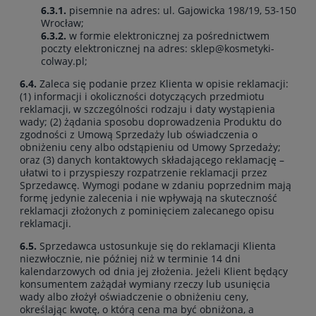
6.3.1.
pisemnie na adres: ul. Gajowicka 198/19, 53-150
Wrocław;
6.3.2.
w formie elektronicznej za pośrednictwem
poczty elektronicznej na adres:
sklep@kosmetyki-
colway.pl;
6.4.
Zaleca się podanie przez Klienta w opisie reklamacji:
(1) informacji i okoliczności dotyczących przedmiotu
reklamacji, w szczególności rodzaju i daty wystąpienia
wady; (2) żądania sposobu doprowadzenia Produktu do
zgodności z Umową Sprzedaży lub oświadczenia o
obniżeniu ceny albo odstąpieniu od Umowy Sprzedaży;
oraz (3) danych kontaktowych składającego reklamację –
ułatwi to i przyspieszy rozpatrzenie reklamacji przez
Sprzedawcę. Wymogi podane w zdaniu poprzednim mają
formę jedynie zalecenia i nie wpływają na skuteczność
reklamacji złożonych z pominięciem zalecanego opisu
reklamacji.
6.5.
Sprzedawca ustosunkuje się do reklamacji Klienta
niezwłocznie, nie później niż w terminie 14 dni
kalendarzowych od dnia jej złożenia. Jeżeli Klient będący
konsumentem zażądał wymiany rzeczy lub usunięcia
wady albo złożył oświadczenie o obniżeniu ceny,
określając kwotę, o którą cena ma być obniżona, a