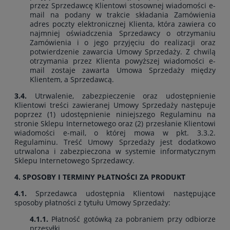
przez Sprzedawcę Klientowi stosownej wiadomości e-
mail na podany w trakcie składania Zamówienia
adres poczty elektronicznej Klienta, która zawiera co
najmniej oświadczenia Sprzedawcy o otrzymaniu
Zamówienia i o jego przyjęciu do realizacji oraz
potwierdzenie zawarcia Umowy Sprzedaży. Z chwilą
otrzymania przez Klienta powyższej wiadomości e-
mail zostaje zawarta Umowa Sprzedaży między
Klientem, a Sprzedawcą.
3.4.
Utrwalenie, zabezpieczenie oraz udostępnienie
Klientowi treści zawieranej Umowy Sprzedaży następuje
poprzez (1) udostępnienie niniejszego Regulaminu na
stronie Sklepu Internetowego oraz (2) przesłanie Klientowi
wiadomości e-mail, o której mowa w pkt. 3.3.2.
Regulaminu. Treść Umowy Sprzedaży jest dodatkowo
utrwalona i zabezpieczona w systemie informatycznym
Sklepu Internetowego Sprzedawcy.
4. SPOSOBY I TERMINY PŁATNOŚCI ZA PRODUKT
4.1.
Sprzedawca udostępnia Klientowi następujące
sposoby płatności z tytułu Umowy Sprzedaży:
4.1.1.
Płatność gotówką za pobraniem przy odbiorze
przesyłki.