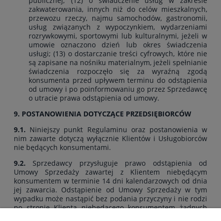
publicznej; (12) o świadczenie usług w zakresie
zakwaterowania, innych niż do celów mieszkalnych,
przewozu rzeczy, najmu samochodów, gastronomii,
usług związanych z wypoczynkiem, wydarzeniami
rozrywkowymi, sportowymi lub kulturalnymi, jeżeli w
umowie oznaczono dzień lub okres świadczenia
usługi; (13) o dostarczanie treści cyfrowych, które nie
są zapisane na nośniku materialnym, jeżeli spełnianie
świadczenia rozpoczęło się za wyraźną zgodą
konsumenta przed upływem terminu do odstąpienia
od umowy i po poinformowaniu go przez Sprzedawcę
o utracie prawa odstąpienia od umowy.
9. POSTANOWIENIA DOTYCZĄCE PRZEDSIĘBIORCÓW
9.1.
Niniejszy punkt Regulaminu oraz postanowienia w
nim zawarte dotyczą wyłącznie Klientów i Usługobiorców
nie będących konsumentami.
9.2.
Sprzedawcy przysługuje prawo odstąpienia od
Umowy Sprzedaży zawartej z Klientem niebędącym
konsumentem w terminie 14 dni kalendarzowych od dnia
jej zawarcia. Odstąpienie od Umowy Sprzedaży w tym
wypadku może nastąpić bez podania przyczyny i nie rodzi
po stronie Klienta niebędącego konsumentem żadnych
roszczeń w stosunku do Sprzedawcy.