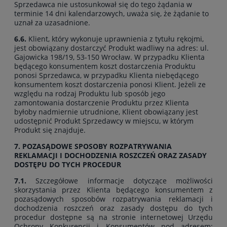
Sprzedawca nie ustosunkował się do tego żądania w
terminie 14 dni kalendarzowych, uważa się, że żądanie to
uznał za uzasadnione.
6.6.
Klient, który wykonuje uprawnienia z tytułu rękojmi,
jest obowiązany dostarczyć Produkt wadliwy na adres: ul.
Gajowicka 198/19, 53-150 Wrocław. W przypadku Klienta
będącego konsumentem koszt dostarczenia Produktu
ponosi Sprzedawca, w przypadku Klienta niebędącego
konsumentem koszt dostarczenia ponosi Klient. Jeżeli ze
względu na rodzaj Produktu lub sposób jego
zamontowania dostarczenie Produktu przez Klienta
byłoby nadmiernie utrudnione, Klient obowiązany jest
udostępnić Produkt Sprzedawcy w miejscu, w którym
Produkt się znajduje.
7. POZASĄDOWE SPOSOBY ROZPATRYWANIA
REKLAMACJI I DOCHODZENIA ROSZCZEŃ ORAZ ZASADY
DOSTĘPU DO TYCH PROCEDUR
7.1.
Szczegółowe informacje dotyczące możliwości
skorzystania przez Klienta będącego konsumentem z
pozasądowych sposobów rozpatrywania reklamacji i
dochodzenia roszczeń oraz zasady dostępu do tych
procedur dostępne są na stronie internetowej Urzędu
Ochrony Konkurencji i Konsumentów pod adresem: