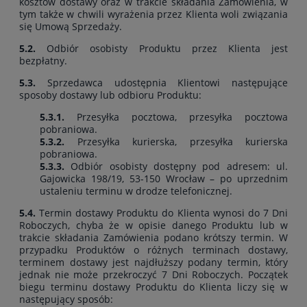
kosztów dostawy oraz w trakcie składania Zamówienia, w
tym także w chwili wyrażenia przez Klienta woli związania
się Umową Sprzedaży.
5.2.
Odbiór osobisty Produktu przez Klienta jest
bezpłatny.
5.3.
Sprzedawca udostępnia Klientowi następujące
sposoby dostawy lub odbioru Produktu:
5.3.1.
Przesyłka pocztowa, przesyłka pocztowa
pobraniowa.
5.3.2.
Przesyłka kurierska, przesyłka kurierska
pobraniowa.
5.3.3.
Odbiór osobisty dostępny pod adresem: ul.
Gajowicka 198/19, 53-150 Wrocław – po uprzednim
ustaleniu terminu w drodze telefonicznej.
5.4.
Termin dostawy Produktu do Klienta wynosi do 7 Dni
Roboczych, chyba że w opisie danego Produktu lub w
trakcie składania Zamówienia podano krótszy termin. W
przypadku Produktów o różnych terminach dostawy,
terminem dostawy jest najdłuższy podany termin, który
jednak nie może przekroczyć 7 Dni Roboczych. Początek
biegu terminu dostawy Produktu do Klienta liczy się w
następujący sposób: