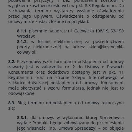
podawania przyczyny i bez ponoszenia kosztów, z
wyjątkiem kosztów określonych w pkt. 8.8 Regulaminu. Do
zachowania terminu wystarczy wysłanie oświadczenia
przed jego upływem. Oświadczenie o odstąpieniu od
umowy może zostać złożone na przykład:
8.1.1.
pisemnie na adres: ul. Gajowicka 198/19, 53-150
Wrocław;
8.1.2.
w formie elektronicznej za pośrednictwem
poczty elektronicznej na adres:
sklep@kosmetyki-
colway.pl;
8.2.
Przykładowy wzór formularza odstąpienia od umowy
zawarty jest w załączniku nr 2 do Ustawy o Prawach
Konsumenta oraz dodatkowo dostępny jest w pkt. 11
Regulaminu oraz na stronie Sklepu Internetowego w
zakładce dotyczącej odstąpienia od umowy. Konsument
może skorzystać z wzoru formularza, jednak nie jest to
obowiązkowe.
8.3.
Bieg terminu do odstąpienia od umowy rozpoczyna
się:
8.3.1.
dla umowy, w wykonaniu której Sprzedawca
wydaje Produkt, będąc zobowiązany do przeniesienia
jego własności (np. Umowa Sprzedaży) – od objęcia