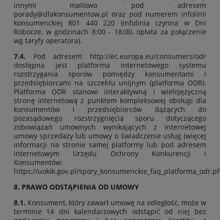
innymi mailowo pod adresem
porady@dlakonsumentow.pl oraz pod numerem infolinii
konsumenckiej 801 440 220 (infolinia czynna w Dni
Robocze, w godzinach 8:00 - 18:00, opłata za połączenie
wg taryfy operatora).
7.4.
Pod adresem http://ec.europa.eu/consumers/odr
dostępna jest platforma internetowego systemu
rozstrzygania sporów pomiędzy konsumentami i
przedsiębiorcami na szczeblu unijnym (platforma ODR).
Platforma ODR stanowi interaktywną i wielojęzyczną
stronę internetową z punktem kompleksowej obsługi dla
konsumentów i przedsiębiorców dążących do
pozasądowego rozstrzygnięcia sporu dotyczącego
zobowiązań umownych wynikających z internetowej
umowy sprzedaży lub umowy o świadczenie usług (więcej
informacji na stronie samej platformy lub pod adresem
internetowym Urzędu Ochrony Konkurencji i
Konsumentów:
https://uokik.gov.pl/spory_konsumenckie_faq_platforma_odr.ph
8. PRAWO ODSTĄPIENIA OD UMOWY
8.1.
Konsument, który zawarł umowę na odległość, może w
terminie 14 dni kalendarzowych odstąpić od niej bez