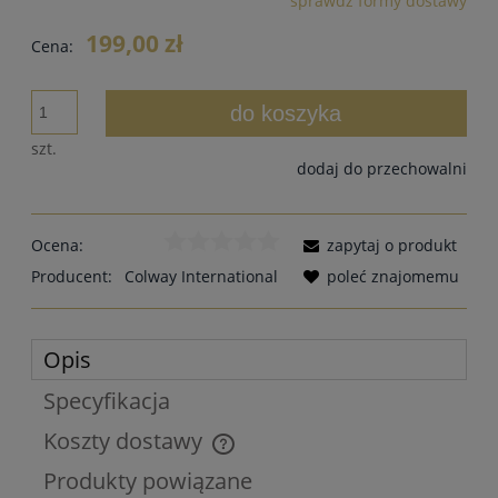
sprawdź formy dostawy
Cena nie zawiera ewentualnych kosztów płatności
199,00 zł
Cena:
do koszyka
szt.
dodaj do przechowalni
Ocena:
zapytaj o produkt
Producent:
Colway International
poleć znajomemu
Opis
Specyfikacja
Koszty dostawy
Cena nie zawiera ewentualnych kosztów płatności
Produkty powiązane