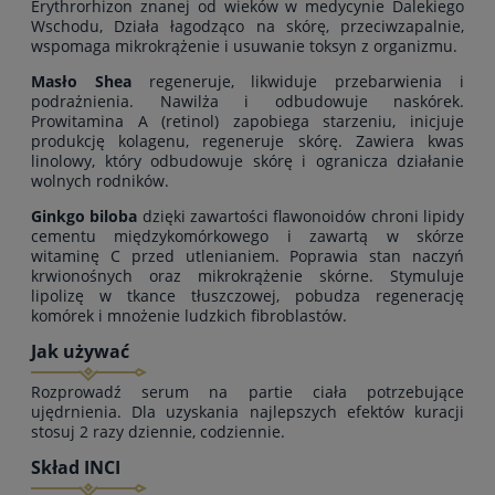
Erythrorhizon znanej od wieków w medycynie Dalekiego
Wschodu, Działa łagodząco na skórę, przeciwzapalnie,
wspomaga mikrokrążenie i usuwanie toksyn z organizmu.
Masło Shea
regeneruje, likwiduje przebarwienia i
podrażnienia. Nawilża i odbudowuje naskórek.
Prowitamina A (retinol) zapobiega starzeniu, inicjuje
produkcję kolagenu, regeneruje skórę. Zawiera kwas
linolowy, który odbudowuje skórę i ogranicza działanie
wolnych rodników.
Ginkgo biloba
dzięki zawartości flawonoidów chroni lipidy
cementu międzykomórkowego i zawartą w skórze
witaminę C przed utlenianiem. Poprawia stan naczyń
krwionośnych oraz mikrokrążenie skórne. Stymuluje
lipolizę w tkance tłuszczowej, pobudza regenerację
komórek i mnożenie ludzkich fibroblastów.
Jak używać
Rozprowadź serum na partie ciała potrzebujące
ujędrnienia. Dla uzyskania najlepszych efektów kuracji
stosuj 2 razy dziennie, codziennie.
Skład INCI