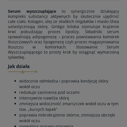
Serum wyszczuplające
to synergicznie działający
kompleks substancji aktywnych by skutecznie ujędrnić
całe ciało. Kolagen, olej ze słodkich migdałów i masło Shea
uelastyczniają skórę. Ginkgo biloba stymuluje krążenie
krwi pobudzając proces lipolizy. Składniki serum
spowalniają adipogenezę – proces powstawania komórek
tłuszczowych oraz lipogenezę czyli proces magazynowania
tłuszczu w komórkach. Stosowanie Serum
Wyszczuplającego to prosty krok by osiągnąć wymarzoną
sylwetkę.
Jak działa
widocznie odmładza i poprawia kondycję skóry
wokół oczu
redukuje zasinienia pod oczami
intensywnie nawilża skórę
zmniejsza widoczność zmarszczek wokół oczu w tym
tzw. „kurzych łapek”
poprawia mikrokrążenie skórne, zmniejsza obrzęki
wokół oczu
spowalnia procesy starzenia