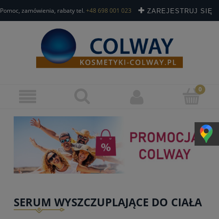
Pomoc, zamówienia, rabaty tel.
+48 698 001 023
ZAREJESTRUJ SIĘ
ZALOGUJ SIĘ
SERUM WYSZCZUPLAJĄCE DO CIAŁA