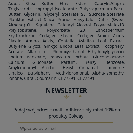
Aqua, Shea Butter Ethyl Esters, Caprylic/Capric
Triglyceride, Isopropyl Isostearate, Butyrospermum Parkii
Butter, Glycerin, Glyceryl Stearate SE, Sucrose Stearate,
Plankton Extract, Silica, Prunus Amygdalus Dulcis (Sweet
Almond) Oil, Squalane, Cetearyl Alcohol, Polyacrylate-13,
Polyisobutene, Polysorbate 20, Lithospermum
Erythrorhizon, Collagen, Elastin, Collagen Amino Acids,
Elastin Amino Acids, Centella Asiatica Leaf Extract,
Butylene Glycol, Ginkgo Biloba Leaf Extract, Tocopheryl
Acetate, Allantoin , Phenoxyethanol, Ethylhexylglycerin,
Sodium Benzoate, Potassium Sorbate, Gluconolactone,
Calcium Gluconate, Parfum, Benzyl Benzoate,
Amylcinnamyl Alcohol, Hexyl Cinnamal, Limonene,
Linalool, Butylphenyl Methylpropional, Alpha-Isomethyl
Ionone, Citral, Coumarin, CI 77891, CI 77491.
NEWSLETTER
Podaj swój adres e-mail i odbierz stały rabat 10% na
produkty Colway.