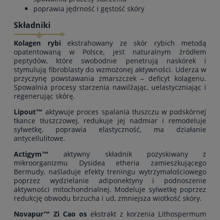
poprawia jędrność i gęstość skóry
Składniki
Kolagen rybi
ekstrahowany ze skór rybich metodą
opatentowaną w Polsce, jest naturalnym źródłem
peptydów, które swobodnie penetrują naskórek i
stymulują fibroblasty do wzmożonej aktywności. Uderza w
przyczynę powstawania zmarszczek – deficyt kolagenu.
Spowalnia procesy starzenia nawilżając, uelastyczniając i
regenerując skórę.
Lipout™
aktywuje proces spalania tłuszczu w podskórnej
tkance tłuszczowej, redukuje jej nadmiar i remodeluje
sylwetkę, poprawia elastyczność, ma działanie
antycellulitowe.
Actigym™
aktywny składnik pozyskiwany z
mikroorganizmu Dysidea etheria zamieszkującego
Bermudy, naśladuje efekty treningu wytrzymałościowego
poprzez wydzielanie adiponektyny i podnoszenie
aktywności mitochondrialnej. Modeluje sylwetkę poprzez
redukcję obwodu brzucha i ud, zmniejsza wiotkość skóry.
Novapur™ Zi Cao os
ekstrakt z korzenia Lithospermum