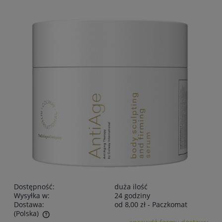
Dostępność:
duża ilość
Wysyłka w:
24 godziny
Dostawa:
od 8,00 zł
- Paczkomat
(Polska)