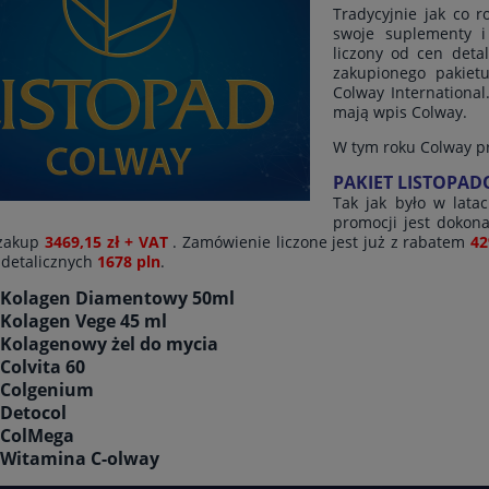
Tradycyjnie jak co r
swoje suplementy 
liczony od cen deta
zakupionego pakiet
Colway International
mają wpis Colway.
W tym roku Colway pr
PAKIET LISTOPAD
Tak jak było w lata
promocji jest doko
 zakup
3469,15 zł + VAT
. Zamówienie liczone jest już z rabatem
4
 detalicznych
1678 pln
.
x Kolagen Diamentowy 50ml
 Kolagen Vege 45 ml
 Kolagenowy żel do mycia
 Colvita 60
 Colgenium
 Detocol
 ColMega
 Witamina C-olway