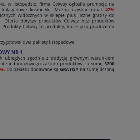
oku w listopadzie, firma Colway ogłosiła promocję na
i kolagenowe kosmetyki. Można uzyskać rabat
42%
licznych widocznych w sklepie plus liczne gratisy do
u. Oferta dotyczy produktów Colway bez produktów
. Produkty Colway to produkty, które jako producenta
zygotował dwa pakiety listopadowe.
OWY NR 1
ch ubiegłych zgodnie z tradycją głównym warunkiem
nanie jednorazowego zakupu produktów za sumę
5200
2%
. Do pakietu dodawane są
GRATISY
na sumę liczoną