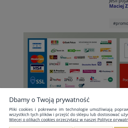
Jeśli poj
Maciej 
#promo
Dbamy o Twoją prywatność
Pliki cookies i pokrewne im technologie umożliwiają popr
wszystkich tych plików i przejść do sklepu lub dostosować uży
POMOC
MOJE KONTO
Więcej o plikach cookies przeczytasz w naszej Polityce prywatn