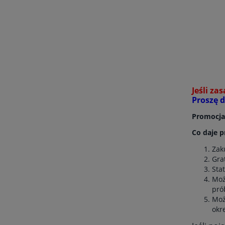
Jeśli z
Proszę d
Promocja 
Co daje 
Zak
Gra
Sta
Moż
pró
Moż
okr