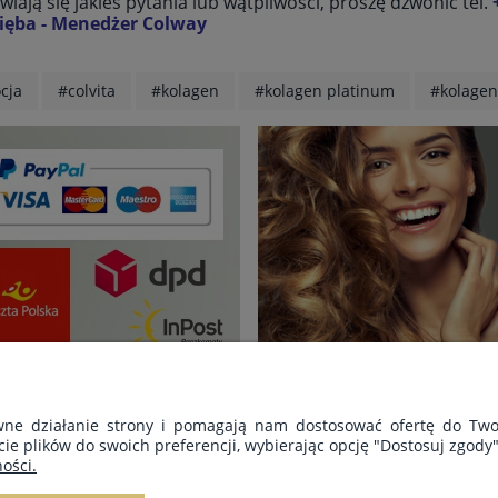
awiają się jakieś pytania lub wątpliwości, proszę dzwonić tel.
Zięba - Menedżer Colway
cja
#colvita
#kolagen
#kolagen platinum
#kolagen
awne działanie strony i pomagają nam dostosować ofertę do Tw
cie plików do swoich preferencji, wybierając opcję "Dostosuj zgody"
PŁATNOŚCI I DOSTAWA
INFORMACJE
ości.