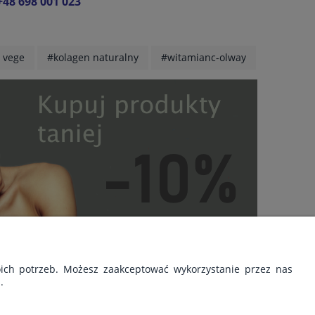
+48 698 001 023
 vege
#kolagen naturalny
#witamianc-olway
oich potrzeb. Możesz zaakceptować wykorzystanie przez nas
.
O NAS