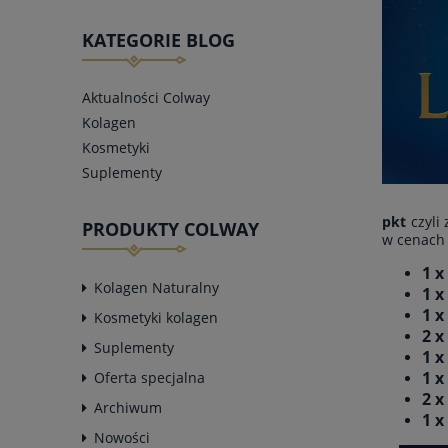
KATEGORIE BLOG
Aktualności Colway
Kolagen
Kosmetyki
Suplementy
pkt
czyli
PRODUKTY COLWAY
w cenach
1 
Kolagen Naturalny
1 x
1 x
Kosmetyki kolagen
2 x
Suplementy
1 x
1 x
Oferta specjalna
2 x
Archiwum
1 x
Nowości