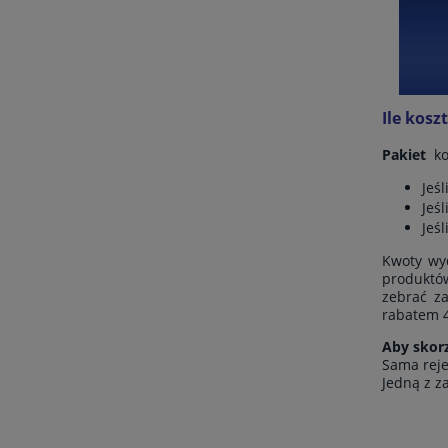
Ile kosz
Pakiet
ko
Jeś
Jeś
Jeś
Kwoty wy
produktów
zebrać z
rabatem 4
Aby skorz
Sama reje
Jedną z z