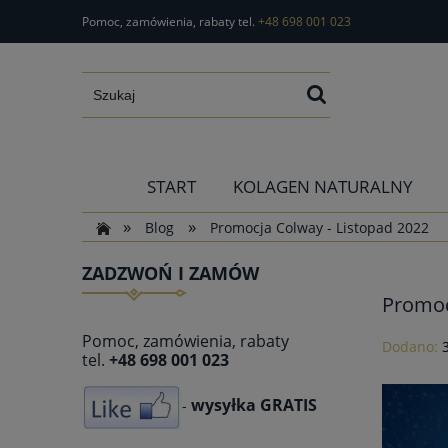
Pomoc, zamówienia, rabaty tel.
+48 698 001 023
START
KOLAGEN NATURALNY
»
»
Blog
Promocja Colway - Listopad 2022
ZADZWOŃ I ZAMÓW
Promoc
Pomoc, zamówienia, rabaty
Dodano:
tel.
+48 698 001 023
wysyłka GRATIS
-