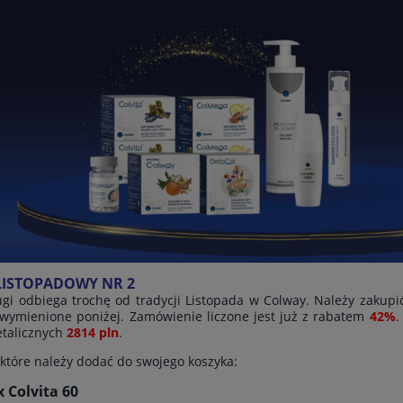
LISTOPADOWY NR 2
ugi odbiega trochę od tradycji Listopada w Colway. Należy zakup
wymienione poniżej. Zamówienie liczone jest już z rabatem
42%
.
etalicznych
2814 pln
.
 które należy dodać do swojego koszyka:
x Colvita 60