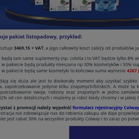
tuje pakiet listopadowy, przykład:
sztuje
3469,15 + VAT
, a jego całkowity koszt zależy od produktów j
li będą tam same suplementy (np. colvita ) to VAT będzie tylko 8% 
li w pakiecie będą produkty mieszana np 50% kosmetyków i 50% su
li w pakiecie będą same kosmetyki to końcowa suma wyniesie
4267 
dają się duża ale jest to doskonały moment aby uzyskać szybko
, zapotrzebowanie jedynie kilku znajomych/bliskich. A może ta k
apotrzebowanie swoje, rodziny oraz znajomych w jedno zamówie
2% od cen detalicznych i możemy je robić kiedy chcemy i w jakiej i
ystać z promocji należy wypełnić
formularz rejestracyjny Colway
stracja nie zobowiązuje nas do robienia zakupu ale daje przywileje
alet jest rabat 30% na wszystkie produkty Colway i to zaraz po potwi