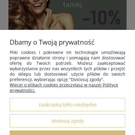
Dbamy o Twoją prywatność
Pliki cookies i pokrewne im technologie umożliwiają
POMOC
poprawne działanie strony i pomagają nam dostosować
ofertę do Twoich potrzeb. Możesz zaakceptować
wykorzystanie przez nas wszystkich tych plików i przejść
do sklepu lub dostosować użycie plików do swoich
MOJE KONTO
preferencji, wybierając opcję "Dostosuj zgody".
Więcej o plikach cookies przeczytasz w naszej Polityce
prywatności.
PŁATNOŚCI I DOSTAWA
zaakceptuj tylko niezbędne
INFORMACJE
dostosuj zgody