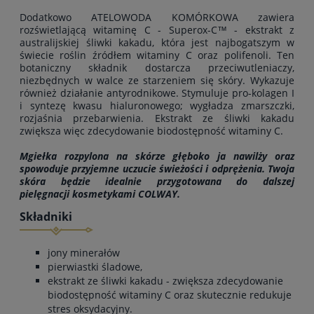
Dodatkowo ATELOWODA KOMÓRKOWA zawiera
rozświetlającą witaminę C - Superox-C™ - ekstrakt z
australijskiej śliwki kakadu, która jest najbogatszym w
świecie roślin źródłem witaminy C oraz polifenoli. Ten
botaniczny składnik dostarcza przeciwutleniaczy,
niezbędnych w walce ze starzeniem się skóry. Wykazuje
również działanie antyrodnikowe. Stymuluje pro-kolagen I
i syntezę kwasu hialuronowego; wygładza zmarszczki,
rozjaśnia przebarwienia. Ekstrakt ze śliwki kakadu
zwiększa więc zdecydowanie biodostępność witaminy C.
Mgiełka rozpylona na skórze głęboko ja nawilży oraz
spowoduje przyjemne uczucie świeżości i odprężenia. Twoja
skóra będzie idealnie przygotowana do dalszej
pielęgnacji kosmetykami COLWAY.
Składniki
jony minerałów
pierwiastki śladowe,
ekstrakt ze śliwki kakadu - zwiększa zdecydowanie
biodostępność witaminy C oraz skutecznie redukuje
stres oksydacyjny.