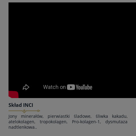
Skład INCI
Jony minerałów, pierwiastki śladowe, śliwka kakadu,
atelokolagen, tropokolagen, Pro-kolagen-1, dysmutaza
nadtlenkowa..