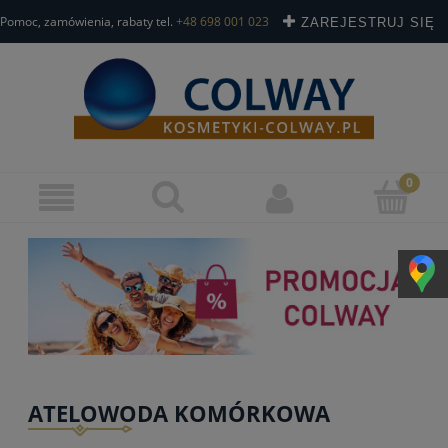
Pomoc, zamówienia, rabaty tel.
+48 698 001 023
ZAREJESTRUJ SIĘ
ZALOGUJ SIĘ
ATELOWODA KOMÓRKOWA