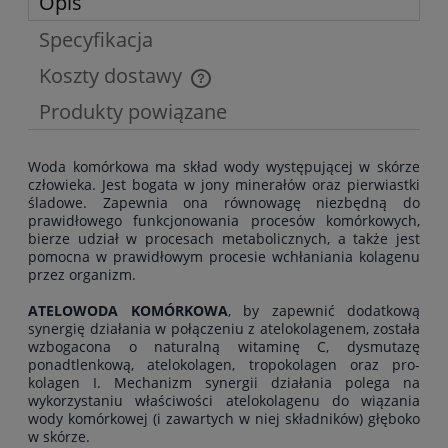
Opis
Specyfikacja
Koszty dostawy
Cena nie zawiera ewentualnych kosztów płatności
Produkty powiązane
Woda komórkowa ma skład wody występującej w skórze
człowieka. Jest bogata w jony minerałów oraz pierwiastki
śladowe. Zapewnia ona równowagę niezbędną do
prawidłowego funkcjonowania procesów komórkowych,
bierze udział w procesach metabolicznych, a także jest
pomocna w prawidłowym procesie wchłaniania kolagenu
przez organizm.
ATELOWODA KOMÓRKOWA
, by zapewnić dodatkową
synergię działania w połączeniu z atelokolagenem, została
wzbogacona o naturalną witaminę C, dysmutazę
ponadtlenkową, atelokolagen, tropokolagen oraz pro-
kolagen I. Mechanizm synergii działania polega na
wykorzystaniu właściwości atelokolagenu do wiązania
wody komórkowej (i zawartych w niej składników) głęboko
w skórze.