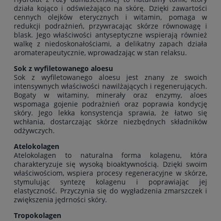
działa kojąco i odświeżająco na skórę. Dzięki zawartości
cennych olejków eterycznych i witamin, pomaga w
redukcji podrażnień, przywracając skórze równowagę i
blask. Jego właściwości antyseptyczne wspierają również
walkę z niedoskonałościami, a delikatny zapach działa
aromaterapeutycznie, wprowadzając w stan relaksu.
Sok z wyfiletowanego aloesu
Sok z wyfiletowanego aloesu jest znany ze swoich
intensywnych właściwości nawilżających i regenerujących.
Bogaty w witaminy, minerały oraz enzymy, aloes
wspomaga gojenie podrażnień oraz poprawia kondycję
skóry. Jego lekka konsystencja sprawia, że łatwo się
wchłania, dostarczając skórze niezbędnych składników
odżywczych.
Atelokolagen
Atelokolagen to naturalna forma kolagenu, która
charakteryzuje się wysoką bioaktywnością. Dzięki swoim
właściwościom, wspiera procesy regeneracyjne w skórze,
stymulując syntezę kolagenu i poprawiając jej
elastyczność. Przyczynia się do wygładzenia zmarszczek i
zwiększenia jędrności skóry.
Tropokolagen