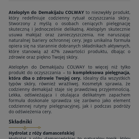
Ateloplyn do Demakijażu COLWAY
to niezwykły produkt,
który redefiniuje codzienny rytuał oczyszczania skóry.
Stworzony z myślą o osobach ceniących pielęgnację
skuteczną i jednocześnie delikatną. Ateloplyn skutecznie
usuwa makijaż oraz zanieczyszczenia, nie naruszając
naturalnej bariery ochronnej cery. Jego unikalna formuła
opiera się na starannie dobranych składnikach aktywnych,
które stanowią aż 47% zawartości produktu, dbając o
zdrowie oraz piękno Twojej skóry.
Atelopłyn do Demakijażu COLWAY to więcej niż tylko
produkt do oczyszczania – to
kompleksowa pielęgnacja,
która dba o zdrowie Twojej cery.
Idealny dla wszystkich
typów skóry, również wrażliwej. Kosmetyk sprawia, że
codzienny demakijaż staje się prawdziwą przyjemnością.
Lekka, odświeżająca i otulająca delikatnym zapachem
formuła doskonale sprawdza się zarówno jako element
codziennej rutyny pielęgnacyjnej, jak i podczas podróży
do odświeżenia cery.
Składniki
Hydrolat z róży damasceńskiej
Hydrolat z róży damasceńskiej to naturalny tonik, który