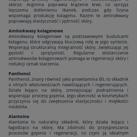
skórze. Arginina poprawia krążenie krwi, co sprzyja
lepszemu dotlenieniu tkanek, podczas gdy lizyna
wspomaga produkcję kolagenu. Razem te aminokwasy
poprawiają elastyczność i jędrność skóry.
Aminokwasy kolagenowe
Aminokwasy kolagenowe są podstawowymi budulcami
kolagenu, które odgrywają kluczową rolę w jego syntezie.
Wspierają strukturalną integralność skóry, zwiększając jej
gęstość i sprężystość. Regularne dostarczanie
aminokwasów kolagenowych pomaga w regeneracji skóry i
redukcji oznak starzenia.
Panthenol
Panthenol, znany również jako prowitamina B5, to składnik
o silnych właściwościach nawilżających i regenerujących.
Działa kojąco na skórę, zmniejszając podrażnienia i
wspierając procesy gojenia. Jego obecność w kosmetykach
przyczynia się do zwiększenia elastyczności i miękkości
naskórka.
Alantoina
Alantoina to naturalny składnik, który działa kojąco i
łagodząco na skórę. Ma zdolność do przyspieszania
procesów gojenia i regeneracji, co czyni ją idealnym