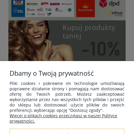
Dbamy o Twoją prywatność
Pliki cookies i pokrewne im technologie umożliwiają
POMOC
poprawne działanie strony i pomagają nam dostosować
ofertę do Twoich potrzeb. Możesz zaakceptować
wykorzystanie przez nas wszystkich tych plików i przejść
do sklepu lub dostosować użycie plików do swoich
MOJE KONTO
preferencji, wybierając opcję "Dostosuj zgody".
Więcej o plikach cookies przeczytasz w naszej Polityce
prywatności.
PŁATNOŚCI I DOSTAWA