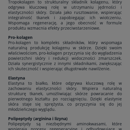
Tropokolagen to strukturalny składnik kolagenu, który
odgrywa kluczową rolę w utrzymaniu jędrności i
elastyczności skóry. Działa jako rusztowanie, wspierając
integralność tkanek i zapobiegając ich wiotczeniu.
Wspomaga regenerację, a jego obecność w formule
produktu wzmacnia efekty przeciwstarzeniowe.
Pro-kolagen
Pro-kolagen to kompleks składników, który wspomaga
naturalną produkcję kolagenu w skórze. Dzięki swoim
właściwościom, pro-kolagen przyczynia się do wygładzenia
powierzchni skóry i redukcji widoczności zmarszczek.
Działa synergistycznie z innymi składnikami, zwiększając
ich skuteczność i wspierając długotrwałe nawilżenie.
Elastyna
Elastyna to białko, które odgrywa kluczową rolę w
zachowaniu elastyczności skóry. Wspiera naturalną
strukturę tkanek, umożliwiając skórze powracanie do
pierwotnego kształtu po rozciągnięciu. Dzięki elastynie
skóra staje się sprężysta, co przyczynia się do jej
młodzieńczego wyglądu.
Polipeptydy (arginina i lizyna)
Polipeptydy są niezbędnymi aminokwasami, które
wspierają procesy regeneracyjne i odbudowujące w