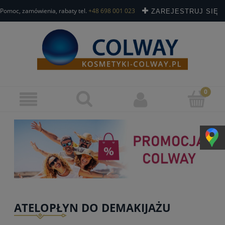
Pomoc, zamówienia, rabaty tel.
+48 698 001 023
ZAREJESTRUJ SIĘ
ZALOGUJ SIĘ
ATELOPŁYN DO DEMAKIJAŻU